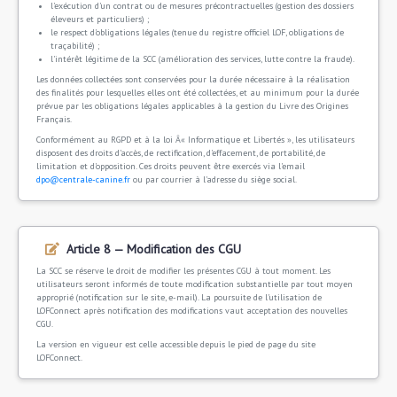
l'exécution d'un contrat ou de mesures précontractuelles (gestion des dossiers
éleveurs et particuliers) ;
le respect d'obligations légales (tenue du registre officiel LOF, obligations de
traçabilité) ;
l'intérêt légitime de la SCC (amélioration des services, lutte contre la fraude).
Les données collectées sont conservées pour la durée nécessaire à la réalisation
des finalités pour lesquelles elles ont été collectées, et au minimum pour la durée
prévue par les obligations légales applicables à la gestion du Livre des Origines
Français.
Conformément au RGPD et à la loi Â« Informatique et Libertés », les utilisateurs
disposent des droits d'accès, de rectification, d'effacement, de portabilité, de
limitation et d'opposition. Ces droits peuvent être exercés via l'email
dpo@centrale-canine.fr
ou par courrier à l'adresse du siège social.
Article 8 — Modification des CGU
La SCC se réserve le droit de modifier les présentes CGU à tout moment. Les
utilisateurs seront informés de toute modification substantielle par tout moyen
approprié (notification sur le site, e-mail). La poursuite de l'utilisation de
LOFConnect après notification des modifications vaut acceptation des nouvelles
CGU.
La version en vigueur est celle accessible depuis le pied de page du site
LOFConnect.