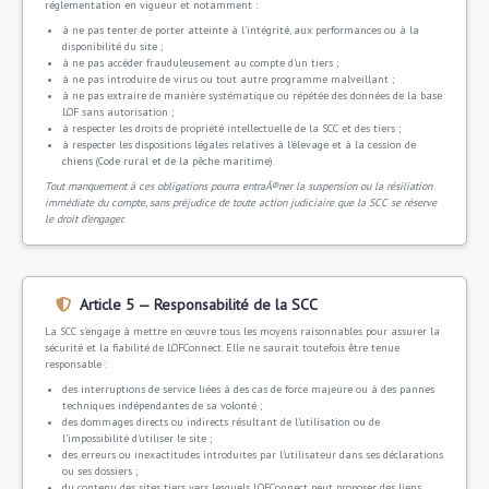
réglementation en vigueur et notamment :
à ne pas tenter de porter atteinte à l'intégrité, aux performances ou à la
disponibilité du site ;
à ne pas accéder frauduleusement au compte d'un tiers ;
à ne pas introduire de virus ou tout autre programme malveillant ;
à ne pas extraire de manière systématique ou répétée des données de la base
LOF sans autorisation ;
à respecter les droits de propriété intellectuelle de la SCC et des tiers ;
à respecter les dispositions légales relatives à l'élevage et à la cession de
chiens (Code rural et de la pêche maritime).
Tout manquement à ces obligations pourra entraÃ®ner la suspension ou la résiliation
immédiate du compte, sans préjudice de toute action judiciaire que la SCC se réserve
le droit d'engager.
Article 5 — Responsabilité de la SCC
La SCC s'engage à mettre en œuvre tous les moyens raisonnables pour assurer la
sécurité et la fiabilité de LOFConnect. Elle ne saurait toutefois être tenue
responsable :
des interruptions de service liées à des cas de force majeure ou à des pannes
techniques indépendantes de sa volonté ;
des dommages directs ou indirects résultant de l'utilisation ou de
l'impossibilité d'utiliser le site ;
des erreurs ou inexactitudes introduites par l'utilisateur dans ses déclarations
ou ses dossiers ;
du contenu des sites tiers vers lesquels LOFConnect peut proposer des liens.