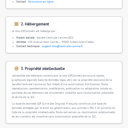
Contact
:
formulaire en ligne
.
2. Hébergement
Le site LOFConnect est hébergé par :
Raison sociale
: Société Centrale Canine (SCC).
Adresse
: 155 avenue Jean-Jaurès — 93535 Aubervilliers Cedex.
Contact technique
:
support.into@centrale-canine.fr
.
3. Propriété intellectuelle
L'ensemble des éléments constituant le site LOFConnect (structure, textes,
graphiques, logiciels, base de données, logos, etc.) est la propriété exclusive de la
Société Centrale Canine ou fait l'objet d'une autorisation d'utilisation. Toute
reproduction, représentation, modification, publication ou adaptation, totale ou
partielle, de ces éléments est strictement interdite sans l'autorisation préalable
et écrite de la SCC.
La base de données LOF (Livre des Origines Français) constitue une base de
données protégée par le droit
sui generis
prévu aux articles L.341-1 et suivants du
Code de la propriété intellectuelle. Toute extraction ou réutilisation substantielle
de son contenu est interdite sans autorisation préalable de la SCC.