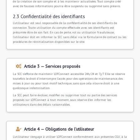
de la création de son compte et à les maintenir actualisées. Tout compte créé
avec de fausses informations pourra être suspendu ou supprimé sans préavis.
2.3 Confidentialité des identifiants
L'utilisateur est seul responsable de la confidentialité de ses identifiants de
connexion. Toute utilisation du compte effectuée avec ses identifiants est
présumée être de son fait. En cas de perte, vol ou utilisation frauduleuse,
l'utilisateur doit en informer la SCC sans délai via le formulaire de contact ou les
procédures de réinitialisation disponibles sur le site.
Article 3 — Services proposés
La SCC s'efforce de maintenir LOFConnect accessible 24h/24 et 7j/7. Elle se réserve
toutefois le droit d'interrompre l'accès pour des opérations de maintenance, des
mises à jour ou pour tout motif technique, sans que cela n'ouvre droit à une
quelconque indemnisation.
La SCC peut faire évoluer, modifier ou supprimer tout ou partie des services
proposés sur LOFConnect à tout moment, sous réserve d'en informer les
utilisateurs dans des délais raisonnables.
Article 4 — Obligations de l'utilisateur
L'utilisateur s'engage à utiliser LOFConnect conformément aux présentes CGU, à la