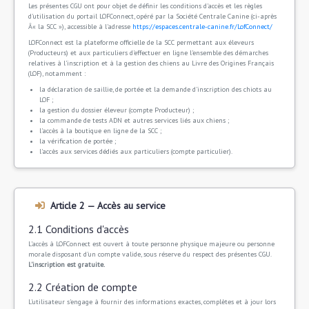
Les présentes CGU ont pour objet de définir les conditions d'accès et les règles
d'utilisation du portail LOFConnect, opéré par la Société Centrale Canine (ci-après
Â« la SCC »), accessible à l'adresse
https://espaces.centrale-canine.fr/LofConnect/
LOFConnect est la plateforme officielle de la SCC permettant aux éleveurs
(Producteurs) et aux particuliers d'effectuer en ligne l'ensemble des démarches
relatives à l'inscription et à la gestion des chiens au Livre des Origines Français
(LOF), notamment :
la déclaration de saillie, de portée et la demande d'inscription des chiots au
LOF ;
la gestion du dossier éleveur (compte Producteur) ;
la commande de tests ADN et autres services liés aux chiens ;
l'accès à la boutique en ligne de la SCC ;
la vérification de portée ;
l'accès aux services dédiés aux particuliers (compte particulier).
Article 2 — Accès au service
2.1 Conditions d'accès
L'accès à LOFConnect est ouvert à toute personne physique majeure ou personne
morale disposant d'un compte valide, sous réserve du respect des présentes CGU.
L'inscription est gratuite.
2.2 Création de compte
L'utilisateur s'engage à fournir des informations exactes, complètes et à jour lors