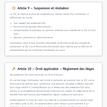
Article 9 — Suspension et résiliation
La SCC se réserve le droit de suspendre ou résilier l'accès d'un utilisateur à
LOFConnect en cas de :
non-respect des présentes CGU ;
fourniture de fausses informations ;
comportement frauduleux ou portant atteinte aux intérêts de la SCC ou d'un
tiers ;
décision judiciaire ou administrative.
L'utilisateur peut à tout moment demander la fermeture de son compte en
contactant la SCC via le formulaire de contact, sous réserve que la clôture ne
compromette pas le traitement de dossiers en cours.
Article 10 — Droit applicable — Règlement des litiges
Les présentes CGU sont soumises au droit français.
En cas de litige, l'utilisateur est invité à contacter en premier lieu la SCC via le
formulaire de contact pour rechercher une solution amiable. à défaut d'accord,
tout litige relatif à l'interprétation ou à l'exécution des présentes CGU sera
soumis à la compétence exclusive des tribunaux du ressort du siège social de la
Société Centrale Canine, sauf disposition légale impérative contraire.
Conformément à l'article L.616-1 du Code de la consommation, en cas de litige
non résolu avec la SCC, le consommateur peut recourir gratuitement à un