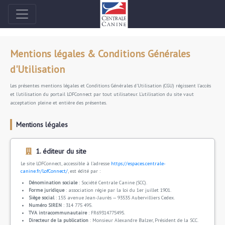
Mentions légales & Conditions Générales
d'Utilisation
Les présentes mentions légales et Conditions Générales d'Utilisation (CGU) régissent l'accès
et l'utilisation du portail LOFConnect par tout utilisateur. L'utilisation du site vaut
acceptation pleine et entière des présentes.
Mentions légales
1. éditeur du site
Le site LOFConnect, accessible à l'adresse
https://espaces.centrale-
canine.fr/LofConnect/
, est édité par :
Dénomination sociale
: Société Centrale Canine (SCC).
Forme juridique
: association régie par la loi du 1er juillet 1901.
Siège social
: 155 avenue Jean-Jaurès — 93535 Aubervilliers Cedex.
Numéro SIREN
: 314 775 495.
TVA intracommunautaire
: FR69314775495.
Directeur de la publication
: Monsieur Alexandre Balzer, Président de la SCC.